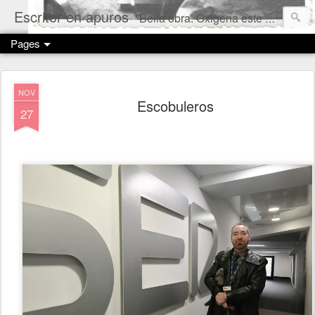
Escritor en apuros
"Bella obra. Oxigena este mundo tan superfluo". Qué bonito comentario.
Pages
NOV
Escobuleros
27